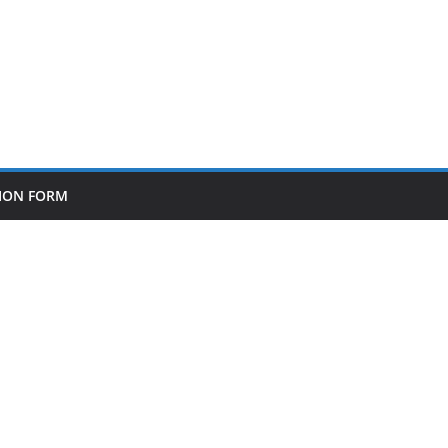
TION FORM