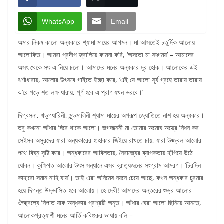
WhatsApp
Email
অমার নিকষ কালো অন্ধকারে শ্যামা মায়ের আগমন। মা আসতেই চতুর্দিক আলোয়
আলোকিত। আমরা প্রদীপ জ্বালিয়ে কামনা করি, ‘অসতো মা সদ্গময়’ – আমাদের
অসৎ থেকে সৎ-এ নিয়ে চলো। আমাদের মনের অন্ধকার দূর হোক। আলোকের এই
ঝর্ণাধারায়, আলোর উৎসবে গাইতে ইচ্ছা করে, ‘এই যে আলো সূর্য গ্রহে তারায় তারায়
ঝ’রে পড়ে শত লক্ষ ধারায়, পূর্ণ হবে এ প্রাণ যখন ভরবে।’
দিগ্বসনা, খড়্গধারিনী, মুন্ডমালিনী শ্যামা মায়ের অপরূপ জ্যোতিতে নাশ হয় অন্ধকার।
তবু কখনো আঁধার ঘিরে থাকে আলো। জগজ্জননী মা তোমার অমোঘ অস্ত্রে নিধন কর
সেইসব অসুরদের যারা অন্ধকারের হাহাকার জিইয়ে রাখতে চায়, যারা উজ্জ্বল আলোর
পথে বিঘ্ন সৃষ্টি করে। অন্ধকারের আবিলতায়, নৈরাজ্যের ব্যাপকতায় হাঁপিয়ে উঠে
যৌবন। কুক্ষিগত আলোর উৎস সন্ধানে এসব ব্রাত্যজনের সংগ্রাম আমরণ। ‘চিরদিন
কাহারো সমান নাহি যায়’। তাই এরা অনিমেষ নয়নে চেয়ে আছে, কখন অন্ধকার চুরমার
হয়ে দিগন্ত উদ্ভাসিত হবে আলোয়। হে দেবী! আমাদের অন্তরের শুভ্র আলোর
ঔজ্জ্বল্যে নিপাত যাক অন্ধকার প্রশ্রয়ী অনৃত। আঁধার ঘেরা আলো ছিনিয়ে আনতে,
আলোকপ্রত্যাশী মনের আর্তি কবিগুরুর ভাষায় বলি –