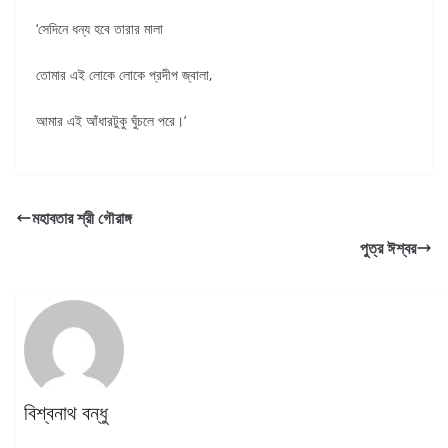
‘সেদিনে ধন্য হবে তারার মালা
তোমার এই লোকে লোকে প্রদীপ জ্বালা,
আমার এই আঁধারটুকু ঘুঁচলে পরে।’
মহাবতার শ্রী গৌরাঙ্গ
পুত্র ঈশ্বর
বিশ্বনাথ বন্ধু